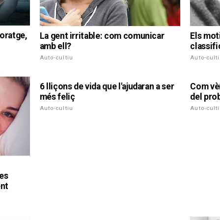
coratge,
La gent irritable: com comunicar
Els mot
amb ell?
classif
Auto-cultiu
Auto-cult
6 lliçons de vida que l'ajudaran a ser
Com vèn
més feliç
del pro
Auto-cultiu
Auto-cult
:
ues
nt