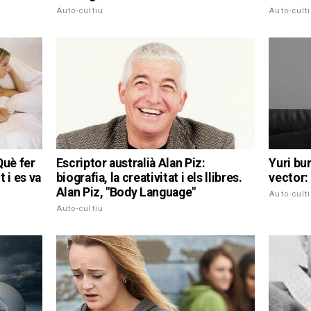
Auto-cultiu
Auto-cult
Què fer
Escriptor australià Alan Piz:
Yuri bur
t i es va
biografia, la creativitat i els llibres.
vector:
Alan Piz, "Body Language"
Auto-cult
Auto-cultiu