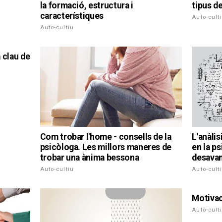
la formació, estructura i
tipus d
característiques
Auto-cult
Auto-cultiu
a clau de
Com trobar l'home - consells de la
L'anàlis
psicòloga. Les millors maneres de
en la ps
trobar una ànima bessona
desava
Auto-cultiu
Auto-cult
Motivac
Auto-cult