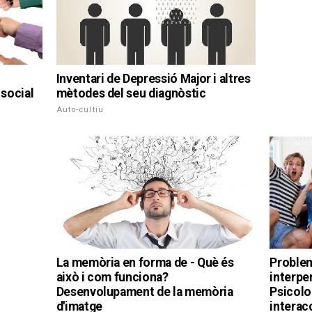
Inventari de Depressió Major i altres
social
mètodes del seu diagnòstic
Auto-cultiu
La memòria en forma de - Què és
Proble
això i com funciona?
interper
Desenvolupament de la memòria
Psicolo
d'imatge
interac