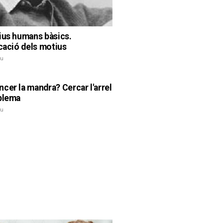
ius humans bàsics.
icació dels motius
iu
cer la mandra? Cercar l'arrel
blema
iu