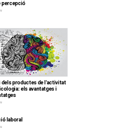
e percepció
iu
i dels productes de l'activitat
icologia: els avantatges i
ntatges
iu
ió laboral
iu