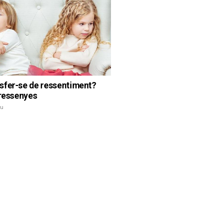
fer-se de ressentiment?
 ressenyes
iu