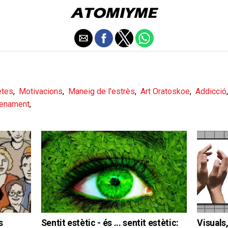
etes
,
Motivacions
,
Maneig de l'estrès
,
Art Oratoskoe
,
Addicció
renament
,
s
Sentit estètic - és ... sentit estètic:
Visuals,