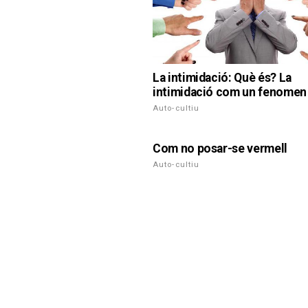
La intimidació: Què és? La
intimidació com un fenomen 
Auto-cultiu
Com no posar-se vermell
Auto-cultiu