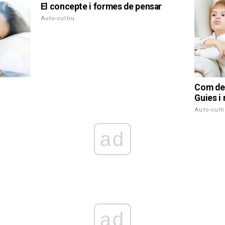
El concepte i formes de pensar
Auto-cultiu
Com des
Guies i
Auto-cult
ad
ad