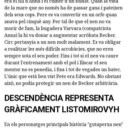
era el fill d'Anna i el cuiner d'un soldat. Quan la vida
de la mare que no només ha de passar gana i pateixen
dels seus cops. Pere es va convertir en un orfe quan
anava pel cinquè any. Per tal de que el nen no va
morir de fam, la bugadera Varvara (compatriota
Anna) la hi va donar a augmentar acròbata Becker.
Circ pertanyia a un nen molt malament. Es va obligar
a realitzar les més difícils acrobàcies, que no eren
sempre sota el seu poder. Fins i tot si el nen va caure
durant l'entrenament amb el pol i lliscar el seu
mentor no es penedia, i fins i tot de vegades un batec.
L'únic que està ben vist Pete era Edwards. No obstant
això, no podia protegir un nen de Becker arbitrària.
DESCENDÈNCIA REPRESENTA
GRÀFICAMENT LISTOMIROVYH
En els personatges principals història "gutaperxa nen"