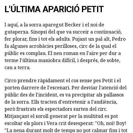
L'ÚLTIMA APARICIÓ PETIT
I aquí, a la sorra aparegut Becker i el noi de
gutaperxa. Sinopsi del que va succeir a continuació,
fer plorar, fins i tot els adults. Pujant un pal alt, Pedro
fa algunes acrobàcies perilloses, circ de la qual el
públic es complau. El nen roman en l'aire per dur a
terme l'última maniobra difícil, i després, de sobte,
cau a terra.
Circo prendre ràpidament el cos sense pes Petit i el
porten darrere de l'escenari. Per desviar l'atenció del
públic des de l'incident, es va precipitar als pallassos
de la sorra. Ells tracten d'entretenir a l'audiència,
però frustrats els espectadors surten del circ.
Mitjançant el soroll generat per la multitud es pot
escoltar els plors i Vera crit desesperat: "Oh, noi! Boy!
"La nena durant molt de temps no pot calmar fins i tot